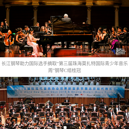
长江钢琴助力国际选手摘取“第三届珠海莫扎特国际青少年音乐
周”钢琴C组桂冠