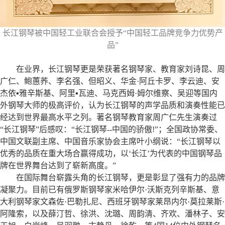
长江钢琴被中国轻工业联合会授予“中国轻工品牌竞争力优势产
品”
在业界，长江钢琴更是荣获著名钢琴家、教育家刘诗昆、周
广仁、鲍蕙荞、李名强、但昭义、华金·阿丘卡罗、李云迪、安
杰依
▪
雅辛斯基、阿里
▪
瓦迪、马克西姆·姆尔维察、吴迎等国内
外钢琴大师的极高评价，认为长江钢琴的声学品质和演奏性能已
经达到世界最高水平之列。著名钢琴教育家周广仁先生演奏过
“长江钢琴”后感叹：“长江钢琴--中国的骄傲!”；全国政协常委、
中国文联副主席、中国音乐家协会主席叶小纲说：“长江钢琴以
优秀的品质在重大场合赢得成功，以‘长江’为代表的中国钢琴品
牌在世界舞台达到了崭新高度。”
在国际舞台崭露头角的长江钢琴，更是彰显了强有力的品牌
凝聚力。目前已有俄罗斯钢琴家米哈伊尔·沃斯克列辛斯基、意
大利钢琴家文森佐·巴勒扎尼、西班牙钢琴家莱昂内尔·莫拉莱斯·
阿隆索，以及薛汀哲、徐洪、沈璐、周韵清、齐欢、潘林子、安