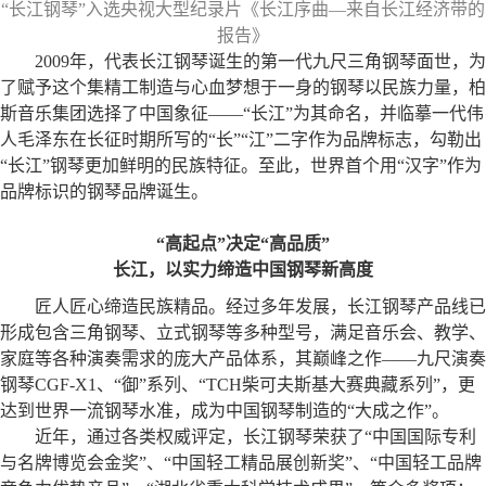
“长江钢琴”入选央视大型纪录片《长江序曲—来自长江经济带的
报告》
2009年，代表长江钢琴诞生的第一代九尺三角钢琴面世，为
了赋予这个集精工制造与心血梦想于一身的钢琴以民族力量，柏
斯音乐集团选择了中国象征——“长江”为其命名，并临摹一代伟
人毛泽东在长征时期所写的“长”“江”二字作为品牌标志，勾勒出
“长江”钢琴更加鲜明的民族特征。至此，世界首个用“汉字”作为
品牌标识的钢琴品牌诞生。
“高起点”决定“高品质”
长江，以实力缔造中国钢琴新高度
匠人匠心缔造民族精品。经过多年发展，长江钢琴产品线已
形成包含三角钢琴、立式钢琴等多种型号，满足音乐会、教学、
家庭等各种演奏需求的庞大产品体系，其巅峰之作——九尺演奏
钢琴CGF-X1、“御”系列、“TCH柴可夫斯基大赛典藏系列”，更
达到世界一流钢琴水准，成为中国钢琴制造的“大成之作”。
近年，通过各类权威评定，长江钢琴荣获了“中国国际专利
与名牌博览会金奖”、“中国轻工精品展创新奖”、“中国轻工品牌