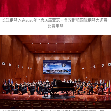
长江钢琴入选2020年 “第16届亚瑟
‧
鲁宾斯坦国际钢琴大师赛”
比赛用琴