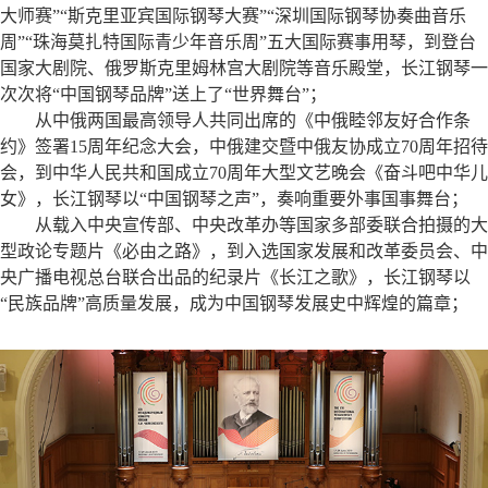
大师赛”“斯克里亚宾国际钢琴大赛”“深圳国际钢琴协奏曲音乐
周”“珠海莫扎特国际青少年音乐周”五大国际赛事用琴，到登台
国家大剧院、俄罗斯克里姆林宫大剧院等音乐殿堂，长江钢琴一
次次将“中国钢琴品牌”送上了“世界舞台”；
从中俄两国最高领导人共同出席的《中俄睦邻友好合作条
约》签署15周年纪念大会，中俄建交暨中俄友协成立70周年招待
会，到中华人民共和国成立70周年大型文艺晚会《奋斗吧中华儿
女》，长江钢琴以“中国钢琴之声”，奏响重要外事国事舞台；
从载入中央宣传部、中央改革办等国家多部委联合拍摄的大
型政论专题片《必由之路》，到入选国家发展和改革委员会、中
央广播电视总台联合出品的纪录片《长江之歌》，长江钢琴以
“民族品牌”高质量发展，成为中国钢琴发展史中辉煌的篇章；