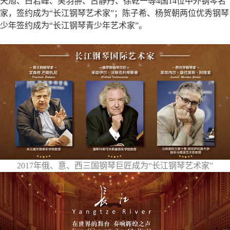
天旭、白岩峰、吴羽翀、古静丹、徐乾一等4国14位中外钢琴名
家，签约成为“长江钢琴艺术家”；陈子希、杨贺朝两位优秀钢琴
少年签约成为“长江钢琴青少年艺术家”。
2017年俄、意、西三国钢琴巨匠成为“长江钢琴艺术家”